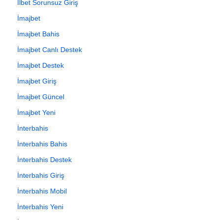
İlbet Sorunsuz Giriş
İmajbet
İmajbet Bahis
İmajbet Canlı Destek
İmajbet Destek
İmajbet Giriş
İmajbet Güncel
İmajbet Yeni
İnterbahis
İnterbahis Bahis
İnterbahis Destek
İnterbahis Giriş
İnterbahis Mobil
İnterbahis Yeni