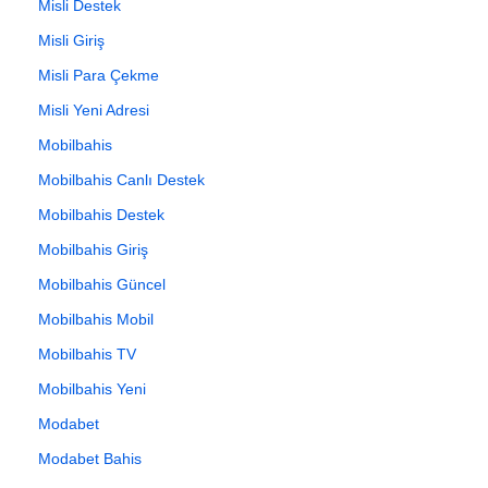
Misli Destek
Misli Giriş
Misli Para Çekme
Misli Yeni Adresi
Mobilbahis
Mobilbahis Canlı Destek
Mobilbahis Destek
Mobilbahis Giriş
Mobilbahis Güncel
Mobilbahis Mobil
Mobilbahis TV
Mobilbahis Yeni
Modabet
Modabet Bahis