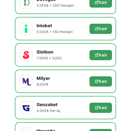
Katıl
5.000₺ + 300 freespin
Intobet
Katıl
5.000₺ + 150 freespin
Slotbon
Katıl
7.500₺ + %200
Milyar
Katıl
8.000₺
Genzobet
Katıl
4.000₺ Her Ay
Hovarda