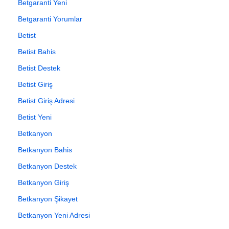
Betgaranti Yeni
Betgaranti Yorumlar
Betist
Betist Bahis
Betist Destek
Betist Giriş
Betist Giriş Adresi
Betist Yeni
Betkanyon
Betkanyon Bahis
Betkanyon Destek
Betkanyon Giriş
Betkanyon Şikayet
Betkanyon Yeni Adresi