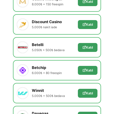
Katıl
8.000₺ + 150 freespin
Discount Casino
Katıl
5.000₺ nakit iade
Betelli
Katıl
5.050₺ + 500₺ bedava
Betchip
Katıl
6.000₺ + 80 freespin
Winnit
Katıl
5.000₺ + 500₺ bedava
Davegas