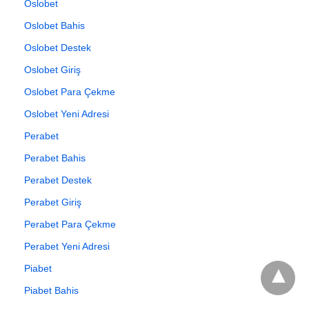
Oslobet
Oslobet Bahis
Oslobet Destek
Oslobet Giriş
Oslobet Para Çekme
Oslobet Yeni Adresi
Perabet
Perabet Bahis
Perabet Destek
Perabet Giriş
Perabet Para Çekme
Perabet Yeni Adresi
Piabet
Piabet Bahis