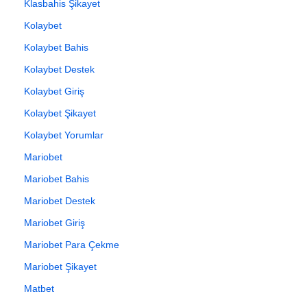
Klasbahis Şikayet
Kolaybet
Kolaybet Bahis
Kolaybet Destek
Kolaybet Giriş
Kolaybet Şikayet
Kolaybet Yorumlar
Mariobet
Mariobet Bahis
Mariobet Destek
Mariobet Giriş
Mariobet Para Çekme
Mariobet Şikayet
Matbet