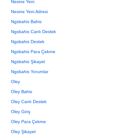
Nesine Yeni
Nesine Yeni Adresi
Ngsbahis Bahis
Ngsbahis Canlı Destek
Ngsbahis Destek
Ngsbahis Para Çekme
Ngsbahis Şikayet
Ngsbahis Yorumlar
Oley
Oley Bahis
Oley Canlı Destek
Oley Giriş
Oley Para Çekme
Oley Şikayet