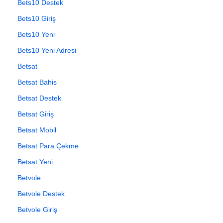
Bets10 Destek
Bets10 Giriş
Bets10 Yeni
Bets10 Yeni Adresi
Betsat
Betsat Bahis
Betsat Destek
Betsat Giriş
Betsat Mobil
Betsat Para Çekme
Betsat Yeni
Betvole
Betvole Destek
Betvole Giriş