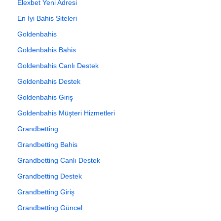
Elexbet Yeni Adresi
En İyi Bahis Siteleri
Goldenbahis
Goldenbahis Bahis
Goldenbahis Canlı Destek
Goldenbahis Destek
Goldenbahis Giriş
Goldenbahis Müşteri Hizmetleri
Grandbetting
Grandbetting Bahis
Grandbetting Canlı Destek
Grandbetting Destek
Grandbetting Giriş
Grandbetting Güncel