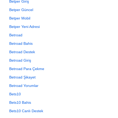
Betper Giriş
Betper Güncel
Betper Mobil
Betper Yeni Adresi
Betroad
Betroad Bahis
Betroad Destek
Betroad Giriş
Betroad Para Çekme
Betroad Şikayet
Betroad Yorumlar
Bets10
Bets10 Bahis
Bets10 Canlı Destek