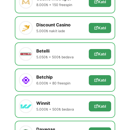
Katıl
8.000₺ + 150 freespin
Discount Casino
Katıl
5.000₺ nakit iade
Betelli
Katıl
5.050₺ + 500₺ bedava
Betchip
Katıl
6.000₺ + 80 freespin
Winnit
Katıl
5.000₺ + 500₺ bedava
Davegas