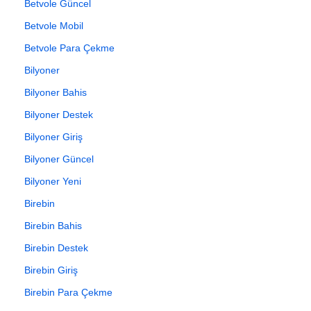
Betvole Güncel
Betvole Mobil
Betvole Para Çekme
Bilyoner
Bilyoner Bahis
Bilyoner Destek
Bilyoner Giriş
Bilyoner Güncel
Bilyoner Yeni
Birebin
Birebin Bahis
Birebin Destek
Birebin Giriş
Birebin Para Çekme