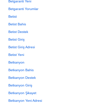
Betgaranti Yeni
Betgaranti Yorumlar
Betist
Betist Bahis
Betist Destek
Betist Giriş
Betist Giriş Adresi
Betist Yeni
Betkanyon
Betkanyon Bahis
Betkanyon Destek
Betkanyon Giriş
Betkanyon Şikayet
Betkanyon Yeni Adresi