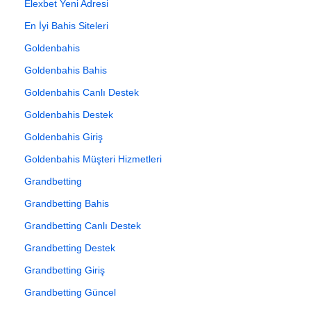
Elexbet Yeni Adresi
En İyi Bahis Siteleri
Goldenbahis
Goldenbahis Bahis
Goldenbahis Canlı Destek
Goldenbahis Destek
Goldenbahis Giriş
Goldenbahis Müşteri Hizmetleri
Grandbetting
Grandbetting Bahis
Grandbetting Canlı Destek
Grandbetting Destek
Grandbetting Giriş
Grandbetting Güncel