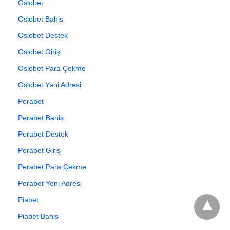
Oslobet
Oslobet Bahis
Oslobet Destek
Oslobet Giriş
Oslobet Para Çekme
Oslobet Yeni Adresi
Perabet
Perabet Bahis
Perabet Destek
Perabet Giriş
Perabet Para Çekme
Perabet Yeni Adresi
Piabet
Piabet Bahis