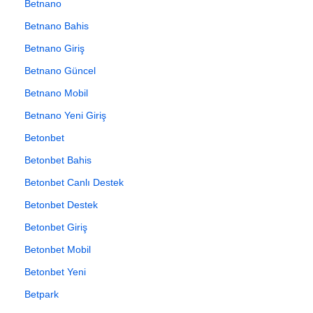
Betnano
Betnano Bahis
Betnano Giriş
Betnano Güncel
Betnano Mobil
Betnano Yeni Giriş
Betonbet
Betonbet Bahis
Betonbet Canlı Destek
Betonbet Destek
Betonbet Giriş
Betonbet Mobil
Betonbet Yeni
Betpark