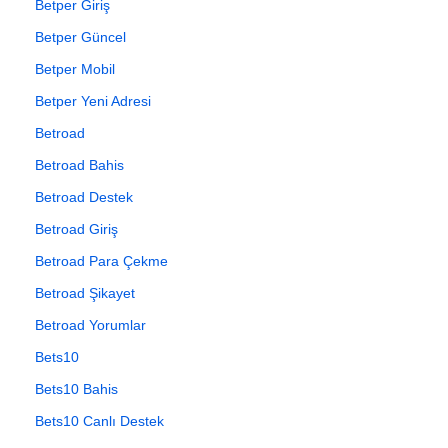
Betper Giriş
Betper Güncel
Betper Mobil
Betper Yeni Adresi
Betroad
Betroad Bahis
Betroad Destek
Betroad Giriş
Betroad Para Çekme
Betroad Şikayet
Betroad Yorumlar
Bets10
Bets10 Bahis
Bets10 Canlı Destek