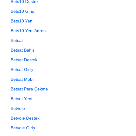
Bets10 Destek
Bets10 Giriş
Bets10 Yeni
Bets10 Yeni Adresi
Betsat
Betsat Bahis
Betsat Destek
Betsat Giriş
Betsat Mobil
Betsat Para Çekme
Betsat Yeni
Betvole
Betvole Destek
Betvole Giriş