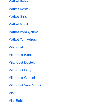
Matbet Bahis
Matbet Destek
Matbet Giriş
Matbet Mobil
Matbet Para Çekme
Matbet Yeni Adresi
Milanobet
Milanobet Bahis
Milanobet Destek
Milanobet Giriş
Milanobet Güncel
Milanobet Yeni Adresi
Misli
Misli Bahis