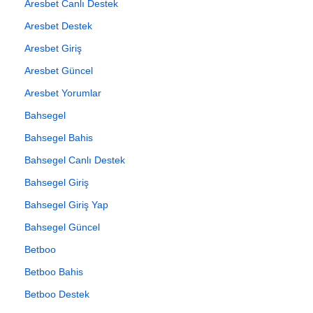
Aresbet Canlı Destek
Aresbet Destek
Aresbet Giriş
Aresbet Güncel
Aresbet Yorumlar
Bahsegel
Bahsegel Bahis
Bahsegel Canlı Destek
Bahsegel Giriş
Bahsegel Giriş Yap
Bahsegel Güncel
Betboo
Betboo Bahis
Betboo Destek