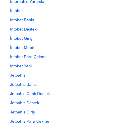
İnterbahis Yorumlar
İntobet
İntobet Bahis
İntobet Destek
İntobet Giriş
İntobet Mobil
İntobet Para Çekme
İntobet Yeni
Jetbahis
Jetbahis Bahis
Jetbahis Canlı Destek
Jetbahis Destek
Jetbahis Giriş
Jetbahis Para Çekme