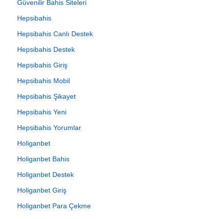
Güvenilir Bahis Siteleri
Hepsibahis
Hepsibahis Canlı Destek
Hepsibahis Destek
Hepsibahis Giriş
Hepsibahis Mobil
Hepsibahis Şikayet
Hepsibahis Yeni
Hepsibahis Yorumlar
Holiganbet
Holiganbet Bahis
Holiganbet Destek
Holiganbet Giriş
Holiganbet Para Çekme