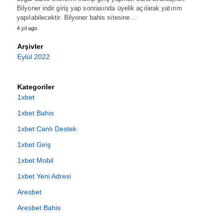
Bilyoner indir giriş yap sonrasında üyelik açılarak yatırım
yapılabilecektir. Bilyoner bahis sitesine…
4 yıl ago
Arşivler
Eylül 2022
Kategoriler
1xbet
1xbet Bahis
1xbet Canlı Destek
1xbet Giriş
1xbet Mobil
1xbet Yeni Adresi
Aresbet
Aresbet Bahis