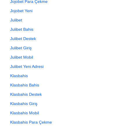
Jojobet Para Çekme
Jojobet Yeni
Julibet
Julibet Bahis
Julibet Destek
Julibet Giriş
Julibet Mobil
Julibet Yeni Adresi
Klasbahis
Klasbahis Bahis
Klasbahis Destek
Klasbahis Giriş
Klasbahis Mobil
Klasbahis Para Çekme