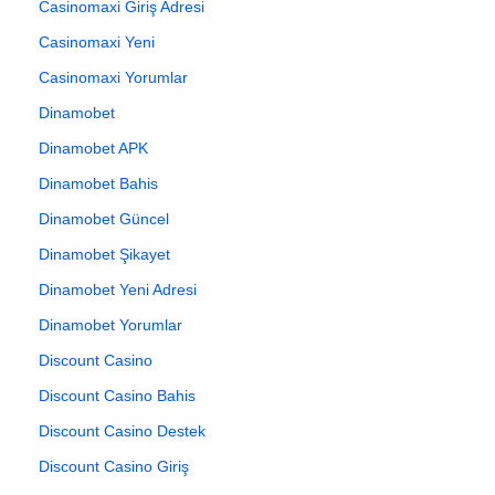
Casinomaxi Giriş Adresi
Casinomaxi Yeni
Casinomaxi Yorumlar
Dinamobet
Dinamobet APK
Dinamobet Bahis
Dinamobet Güncel
Dinamobet Şikayet
Dinamobet Yeni Adresi
Dinamobet Yorumlar
Discount Casino
Discount Casino Bahis
Discount Casino Destek
Discount Casino Giriş