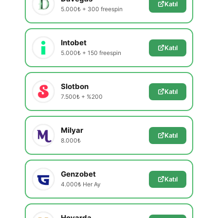
Katıl
5.000₺ + 300 freespin
Intobet
Katıl
5.000₺ + 150 freespin
Slotbon
Katıl
7.500₺ + %200
Milyar
Katıl
8.000₺
Genzobet
Katıl
4.000₺ Her Ay
Hovarda