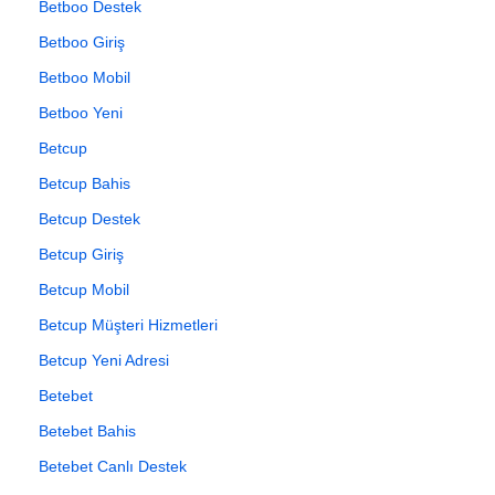
Betboo Destek
Betboo Giriş
Betboo Mobil
Betboo Yeni
Betcup
Betcup Bahis
Betcup Destek
Betcup Giriş
Betcup Mobil
Betcup Müşteri Hizmetleri
Betcup Yeni Adresi
Betebet
Betebet Bahis
Betebet Canlı Destek