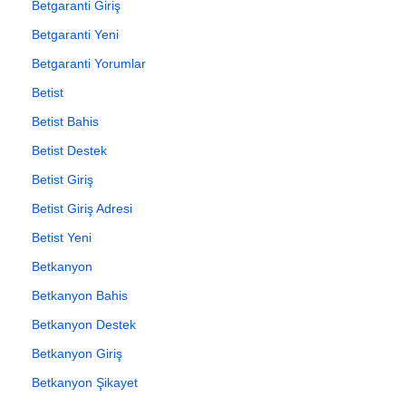
Betgaranti Giriş
Betgaranti Yeni
Betgaranti Yorumlar
Betist
Betist Bahis
Betist Destek
Betist Giriş
Betist Giriş Adresi
Betist Yeni
Betkanyon
Betkanyon Bahis
Betkanyon Destek
Betkanyon Giriş
Betkanyon Şikayet