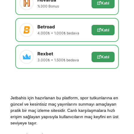
Katıl
%300 Bonus
Betroad
Katıl
4.000₺ + 1.000₺ bedava
Rexbet
Katıl
3.000₺ + 1.500₺ bedava
Jetbahis için hazırlanan bu platform, spor tutkunlarına en
güncel ve kesintisiz maç yayınlarını sunmayı amaçlayan
pratik bir maç izleme sitesidir. Canlı karşılaşmalara hızlı
erişim sağlayan yapısıyla kullanıcıların maç keyfini en üst
seviyeye taşır.