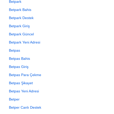
Betpark
Betpark Bahis
Betpark Destek
Betpark Giriş
Betpark Güncel
Betpark Yeni Adresi
Betpas
Betpas Bahis
Betpas Giriş
Betpas Para Çekme
Betpas Şikayet
Betpas Yeni Adresi
Betper
Betper Canlı Destek