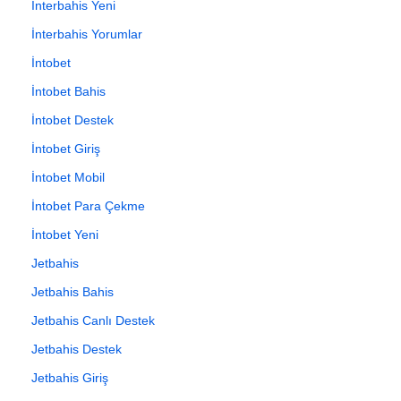
İnterbahis Yeni
İnterbahis Yorumlar
İntobet
İntobet Bahis
İntobet Destek
İntobet Giriş
İntobet Mobil
İntobet Para Çekme
İntobet Yeni
Jetbahis
Jetbahis Bahis
Jetbahis Canlı Destek
Jetbahis Destek
Jetbahis Giriş