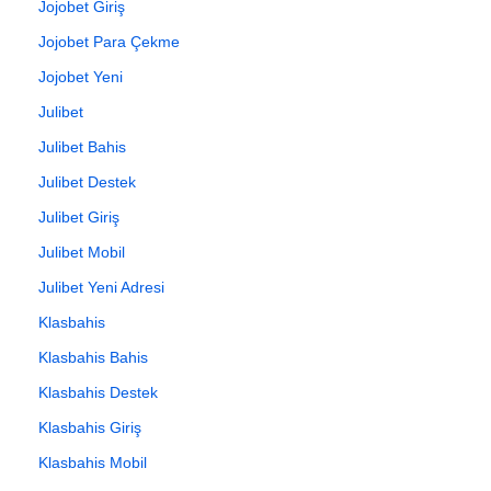
Jojobet Giriş
Jojobet Para Çekme
Jojobet Yeni
Julibet
Julibet Bahis
Julibet Destek
Julibet Giriş
Julibet Mobil
Julibet Yeni Adresi
Klasbahis
Klasbahis Bahis
Klasbahis Destek
Klasbahis Giriş
Klasbahis Mobil