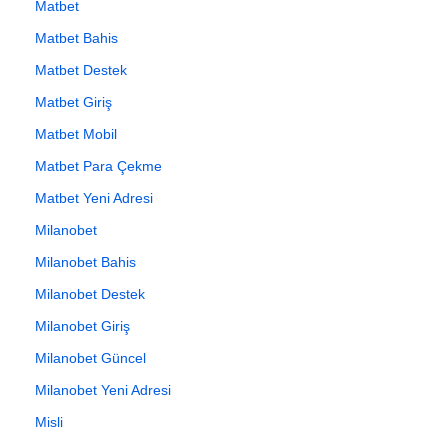
Matbet
Matbet Bahis
Matbet Destek
Matbet Giriş
Matbet Mobil
Matbet Para Çekme
Matbet Yeni Adresi
Milanobet
Milanobet Bahis
Milanobet Destek
Milanobet Giriş
Milanobet Güncel
Milanobet Yeni Adresi
Misli