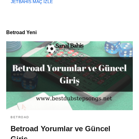
JETBAHİS MAÇ İZLE
Betroad Yeni
BETROAD
Betroad Yorumlar ve Güncel
Giriş