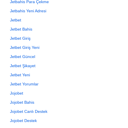
Jetbahis Para Çekme
Jetbahis Yeni Adresi
Jetbet
Jetbet Bahis
Jetbet Giriş
Jetbet Giriş Yeni
Jetbet Güncel
Jetbet Şikayet
Jetbet Yeni
Jetbet Yorumlar
Jojobet
Jojobet Bahis
Jojobet Canlı Destek
Jojobet Destek