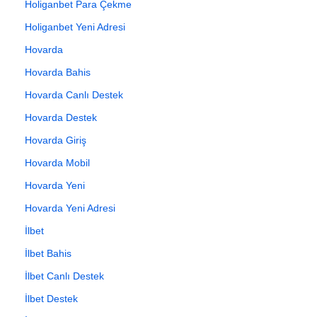
Holiganbet Para Çekme
Holiganbet Yeni Adresi
Hovarda
Hovarda Bahis
Hovarda Canlı Destek
Hovarda Destek
Hovarda Giriş
Hovarda Mobil
Hovarda Yeni
Hovarda Yeni Adresi
İlbet
İlbet Bahis
İlbet Canlı Destek
İlbet Destek