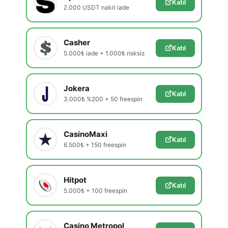
Katıl
2.000 USDT nakit iade
Casher
Katıl
5.000₺ iade + 1.000₺ risksiz
Jokera
Katıl
3.000₺ %200 + 50 freespin
CasinoMaxi
Katıl
6.500₺ + 150 freespin
Hitpot
Katıl
5.000₺ + 100 freespin
Casino Metropol