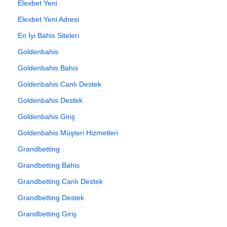
Elexbet Yeni
Elexbet Yeni Adresi
En İyi Bahis Siteleri
Goldenbahis
Goldenbahis Bahis
Goldenbahis Canlı Destek
Goldenbahis Destek
Goldenbahis Giriş
Goldenbahis Müşteri Hizmetleri
Grandbetting
Grandbetting Bahis
Grandbetting Canlı Destek
Grandbetting Destek
Grandbetting Giriş