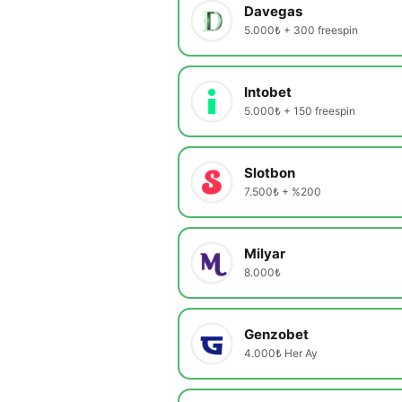
Davegas
5.000₺ + 300 freespin
Intobet
5.000₺ + 150 freespin
Slotbon
7.500₺ + %200
Milyar
8.000₺
Genzobet
4.000₺ Her Ay