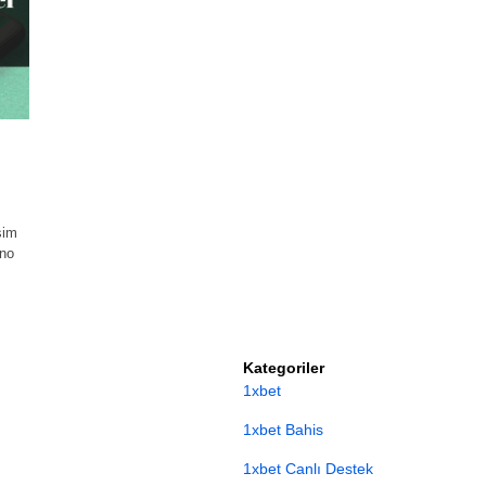
şim
ano
Kategoriler
1xbet
1xbet Bahis
1xbet Canlı Destek