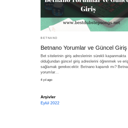
BETNANO
Betnano Yorumlar ve Güncel Giriş
Bet sitelerinin giriş adreslerinin sürekli kapanmakta
olduğundan güncel giriş adreslerini öğrenmek ve eri
sağlamak gerekecektir. Betnano kapandı mı? Betn
yorumlar…
4 yıl ago
Arşivler
Eylül 2022