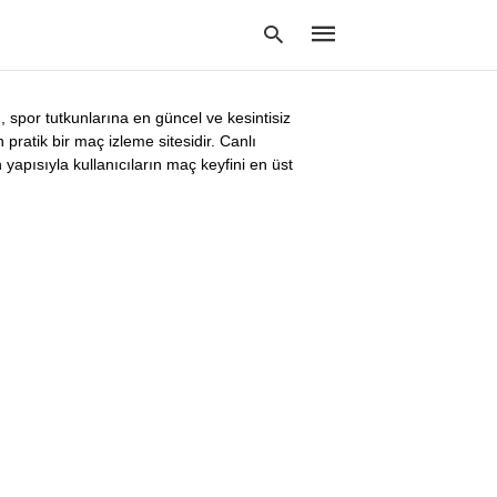
, spor tutkunlarına en güncel ve kesintisiz
ratik bir maç izleme sitesidir. Canlı
 yapısıyla kullanıcıların maç keyfini en üst
Type
your
search
query
and
hit
enter: