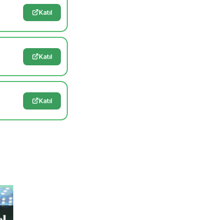
Katıl
Katıl
Katıl