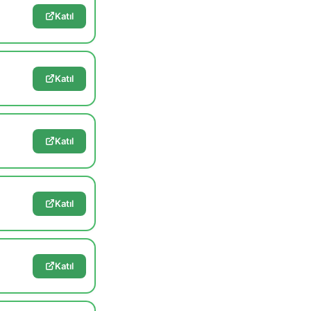
Katıl
Katıl
Katıl
Katıl
Katıl