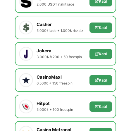
Katıl
2.000 USDT nakit iade
Casher
Katıl
5.000₺ iade + 1.000₺ risksiz
Jokera
Katıl
3.000₺ %200 + 50 freespin
CasinoMaxi
Katıl
6.500₺ + 150 freespin
Hitpot
Katıl
5.000₺ + 100 freespin
Casino Metropol