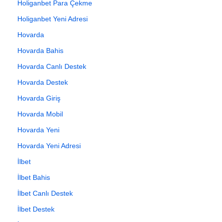
Holiganbet Para Çekme
Holiganbet Yeni Adresi
Hovarda
Hovarda Bahis
Hovarda Canlı Destek
Hovarda Destek
Hovarda Giriş
Hovarda Mobil
Hovarda Yeni
Hovarda Yeni Adresi
İlbet
İlbet Bahis
İlbet Canlı Destek
İlbet Destek