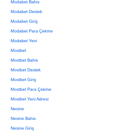
Modabet Bahis
Modabet Destek
Modabet Giriş
Modabet Para Çekme
Modabet Yeni
Mostbet
Mostbet Bahis
Mostbet Destek
Mostbet Giriş
Mostbet Para Çekme
Mostbet Yeni Adresi
Nesine
Nesine Bahis
Nesine Giriş