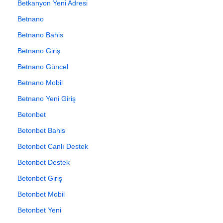
Betkanyon Yeni Adresi
Betnano
Betnano Bahis
Betnano Giriş
Betnano Güncel
Betnano Mobil
Betnano Yeni Giriş
Betonbet
Betonbet Bahis
Betonbet Canlı Destek
Betonbet Destek
Betonbet Giriş
Betonbet Mobil
Betonbet Yeni