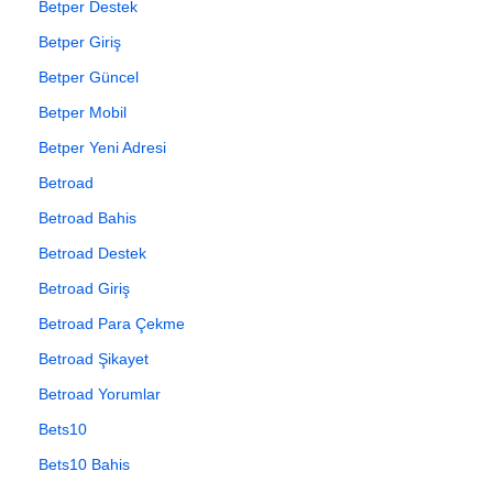
Betper Destek
Betper Giriş
Betper Güncel
Betper Mobil
Betper Yeni Adresi
Betroad
Betroad Bahis
Betroad Destek
Betroad Giriş
Betroad Para Çekme
Betroad Şikayet
Betroad Yorumlar
Bets10
Bets10 Bahis