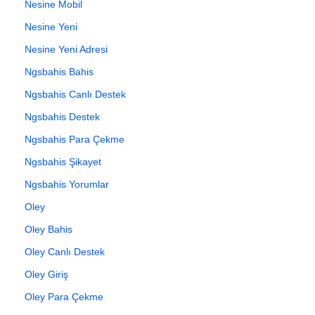
Nesine Mobil
Nesine Yeni
Nesine Yeni Adresi
Ngsbahis Bahis
Ngsbahis Canlı Destek
Ngsbahis Destek
Ngsbahis Para Çekme
Ngsbahis Şikayet
Ngsbahis Yorumlar
Oley
Oley Bahis
Oley Canlı Destek
Oley Giriş
Oley Para Çekme