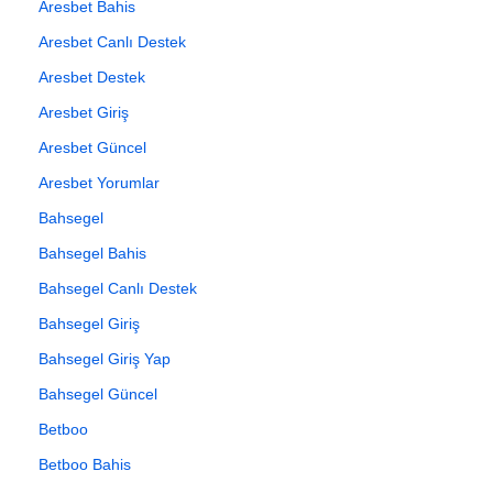
Aresbet Bahis
Aresbet Canlı Destek
Aresbet Destek
Aresbet Giriş
Aresbet Güncel
Aresbet Yorumlar
Bahsegel
Bahsegel Bahis
Bahsegel Canlı Destek
Bahsegel Giriş
Bahsegel Giriş Yap
Bahsegel Güncel
Betboo
Betboo Bahis