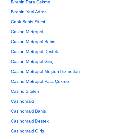
Birebin Para Çekme
Birebin Yeni Adresi
Canlı Bahis Sitesi
Casino Metropol
Casino Metropol Bahis
Casino Metropol Destek
Casino Metropol Giriş
Casino Metropol Müşteri Hizmetleri
Casino Metropol Para Çekme
Casino Siteleri
Casinomaxi
Casinomaxi Bahis
Casinomaxi Destek
Casinomaxi Giriş