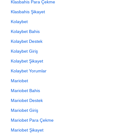
Klasbahis Para Çekme
Klasbahis Şikayet
Kolaybet
Kolaybet Bahis
Kolaybet Destek
Kolaybet Giriş
Kolaybet Şikayet
Kolaybet Yorumlar
Mariobet
Mariobet Bahis
Mariobet Destek
Mariobet Giriş
Mariobet Para Çekme
Mariobet Şikayet