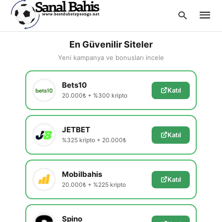
En Güvenilir Siteler
Yeni kampanya ve bonusları incele
Type
Bets10
your
Katıl
searc
20.000₺ + %300 kripto
query
and
hit
enter:
JETBET
Katıl
%325 kripto + 20.000₺
Mobilbahis
Katıl
20.000₺ + %225 kripto
Spino