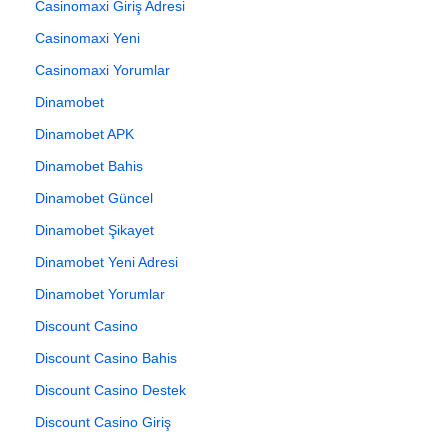
Casinomaxi Giriş Adresi
Casinomaxi Yeni
Casinomaxi Yorumlar
Dinamobet
Dinamobet APK
Dinamobet Bahis
Dinamobet Güncel
Dinamobet Şikayet
Dinamobet Yeni Adresi
Dinamobet Yorumlar
Discount Casino
Discount Casino Bahis
Discount Casino Destek
Discount Casino Giriş