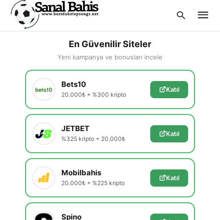
En Güvenilir Siteler
Yeni kampanya ve bonusları incele
Type
Bets10
your
Katıl
searc
20.000₺ + %300 kripto
query
and
hit
enter:
JETBET
Katıl
%325 kripto + 20.000₺
Mobilbahis
Katıl
20.000₺ + %225 kripto
Spino