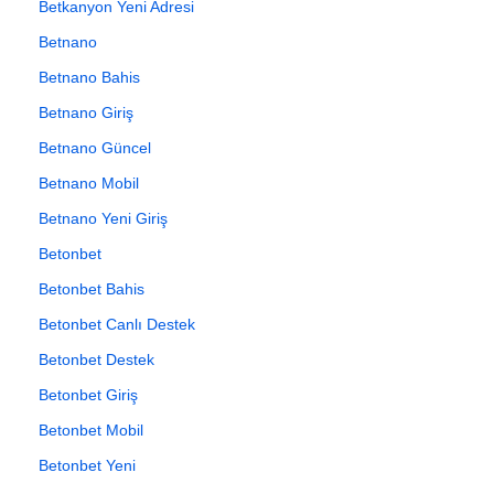
Betkanyon Yeni Adresi
Betnano
Betnano Bahis
Betnano Giriş
Betnano Güncel
Betnano Mobil
Betnano Yeni Giriş
Betonbet
Betonbet Bahis
Betonbet Canlı Destek
Betonbet Destek
Betonbet Giriş
Betonbet Mobil
Betonbet Yeni