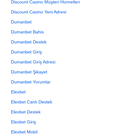
Discount Casino Müşteri Hizmetleri
Discount Casino Yeni Adresi
Dumanbet
Dumanbet Bahis
Dumanbet Destek
Dumanbet Giriş
Dumanbet Giriş Adresi
Dumanbet Şikayet
Dumanbet Yorumlar
Elexbet
Elexbet Canlı Destek
Elexbet Destek
Elexbet Giriş
Elexbet Mobil