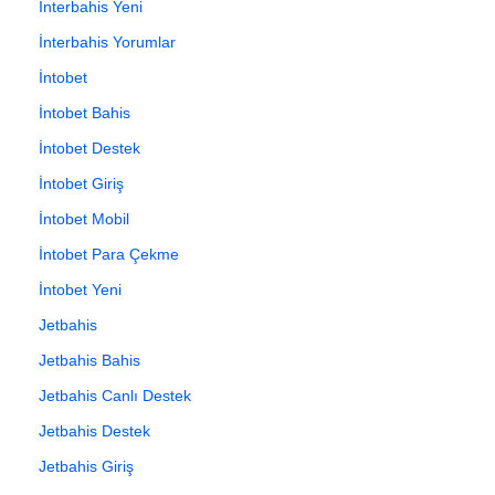
İnterbahis Yeni
İnterbahis Yorumlar
İntobet
İntobet Bahis
İntobet Destek
İntobet Giriş
İntobet Mobil
İntobet Para Çekme
İntobet Yeni
Jetbahis
Jetbahis Bahis
Jetbahis Canlı Destek
Jetbahis Destek
Jetbahis Giriş