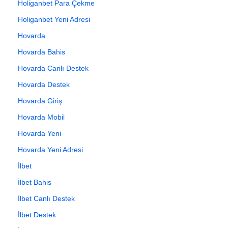
Holiganbet Para Çekme
Holiganbet Yeni Adresi
Hovarda
Hovarda Bahis
Hovarda Canlı Destek
Hovarda Destek
Hovarda Giriş
Hovarda Mobil
Hovarda Yeni
Hovarda Yeni Adresi
İlbet
İlbet Bahis
İlbet Canlı Destek
İlbet Destek