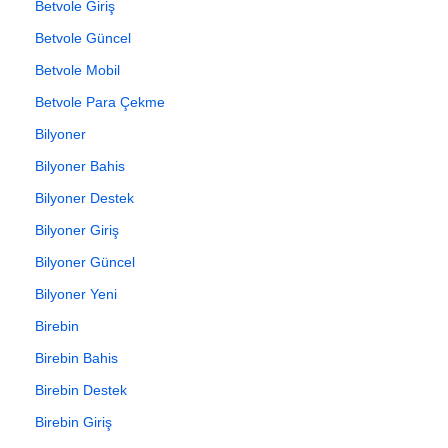
Betvole Giriş
Betvole Güncel
Betvole Mobil
Betvole Para Çekme
Bilyoner
Bilyoner Bahis
Bilyoner Destek
Bilyoner Giriş
Bilyoner Güncel
Bilyoner Yeni
Birebin
Birebin Bahis
Birebin Destek
Birebin Giriş