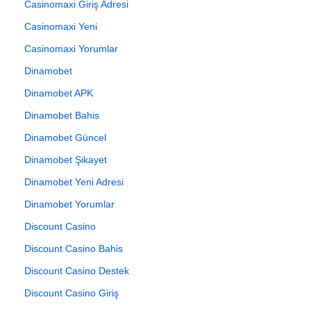
Casinomaxi Giriş Adresi
Casinomaxi Yeni
Casinomaxi Yorumlar
Dinamobet
Dinamobet APK
Dinamobet Bahis
Dinamobet Güncel
Dinamobet Şikayet
Dinamobet Yeni Adresi
Dinamobet Yorumlar
Discount Casino
Discount Casino Bahis
Discount Casino Destek
Discount Casino Giriş