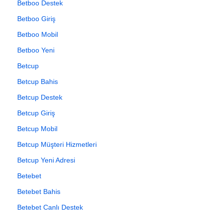
Betboo Destek
Betboo Giriş
Betboo Mobil
Betboo Yeni
Betcup
Betcup Bahis
Betcup Destek
Betcup Giriş
Betcup Mobil
Betcup Müşteri Hizmetleri
Betcup Yeni Adresi
Betebet
Betebet Bahis
Betebet Canlı Destek