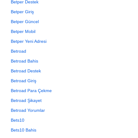
Betper Destek
Betper Giriş
Betper Güncel
Betper Mobil
Betper Yeni Adresi
Betroad
Betroad Bahis
Betroad Destek
Betroad Giriş
Betroad Para Çekme
Betroad Şikayet
Betroad Yorumlar
Bets10
Bets10 Bahis