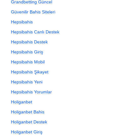
Grandbetting Güncel
Güvenilir Bahis Siteleri
Hepsibahis
Hepsibahis Canlı Destek
Hepsibahis Destek
Hepsibahis Giriş
Hepsibahis Mobil
Hepsibahis Şikayet
Hepsibahis Yeni
Hepsibahis Yorumlar
Holiganbet
Holiganbet Bahis
Holiganbet Destek
Holiganbet Giriş