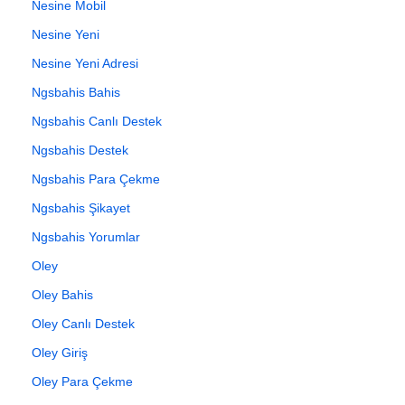
Nesine Mobil
Nesine Yeni
Nesine Yeni Adresi
Ngsbahis Bahis
Ngsbahis Canlı Destek
Ngsbahis Destek
Ngsbahis Para Çekme
Ngsbahis Şikayet
Ngsbahis Yorumlar
Oley
Oley Bahis
Oley Canlı Destek
Oley Giriş
Oley Para Çekme