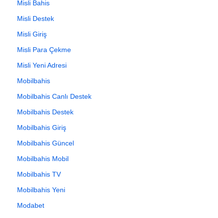
Misli Bahis
Misli Destek
Misli Giriş
Misli Para Çekme
Misli Yeni Adresi
Mobilbahis
Mobilbahis Canlı Destek
Mobilbahis Destek
Mobilbahis Giriş
Mobilbahis Güncel
Mobilbahis Mobil
Mobilbahis TV
Mobilbahis Yeni
Modabet