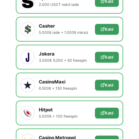
Katıl
2.000 USDT nakit iade
Casher
Katıl
5.000₺ iade + 1.000₺ risksiz
Jokera
Katıl
3.000₺ %200 + 50 freespin
CasinoMaxi
Katıl
6.500₺ + 150 freespin
Hitpot
Katıl
5.000₺ + 100 freespin
Casino Metropol