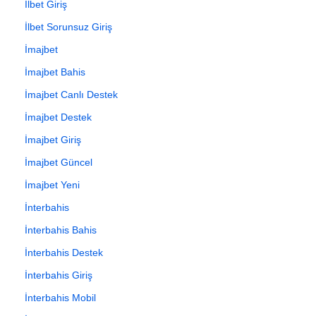
İlbet Giriş
İlbet Sorunsuz Giriş
İmajbet
İmajbet Bahis
İmajbet Canlı Destek
İmajbet Destek
İmajbet Giriş
İmajbet Güncel
İmajbet Yeni
İnterbahis
İnterbahis Bahis
İnterbahis Destek
İnterbahis Giriş
İnterbahis Mobil