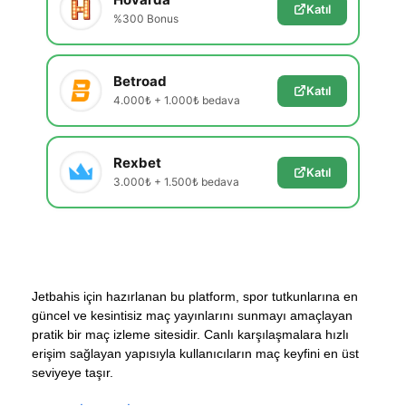
Katıl
%300 Bonus
Betroad
Katıl
4.000₺ + 1.000₺ bedava
Rexbet
Katıl
3.000₺ + 1.500₺ bedava
Jetbahis için hazırlanan bu platform, spor tutkunlarına en
güncel ve kesintisiz maç yayınlarını sunmayı amaçlayan
pratik bir maç izleme sitesidir. Canlı karşılaşmalara hızlı
erişim sağlayan yapısıyla kullanıcıların maç keyfini en üst
seviyeye taşır.