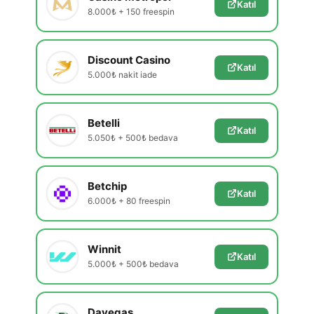
Katıl
8.000₺ + 150 freespin
Discount Casino
Katıl
5.000₺ nakit iade
Betelli
Katıl
5.050₺ + 500₺ bedava
Betchip
Katıl
6.000₺ + 80 freespin
Winnit
Katıl
5.000₺ + 500₺ bedava
Davegas