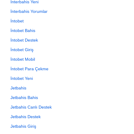
İnterbahis Yeni
İnterbahis Yorumlar
İntobet
İntobet Bahis
İntobet Destek
İntobet Giriş
İntobet Mobil
İntobet Para Çekme
İntobet Yeni
Jetbahis
Jetbahis Bahis
Jetbahis Canlı Destek
Jetbahis Destek
Jetbahis Giriş