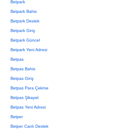
Betpark
Betpark Bahis
Betpark Destek
Betpark Giriş
Betpark Güncel
Betpark Yeni Adresi
Betpas
Betpas Bahis
Betpas Giriş
Betpas Para Çekme
Betpas Şikayet
Betpas Yeni Adresi
Betper
Betper Canlı Destek