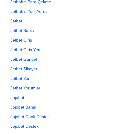
Jetbahis Para Çekme
Jetbahis Yeni Adresi
Jetbet
Jetbet Bahis
Jetbet Giriş
Jetbet Giriş Yeni
Jetbet Güncel
Jetbet Şikayet
Jetbet Yeni
Jetbet Yorumlar
Jojobet
Jojobet Bahis
Jojobet Canlı Destek
Jojobet Destek