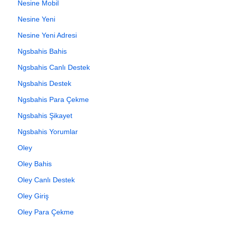
Nesine Mobil
Nesine Yeni
Nesine Yeni Adresi
Ngsbahis Bahis
Ngsbahis Canlı Destek
Ngsbahis Destek
Ngsbahis Para Çekme
Ngsbahis Şikayet
Ngsbahis Yorumlar
Oley
Oley Bahis
Oley Canlı Destek
Oley Giriş
Oley Para Çekme