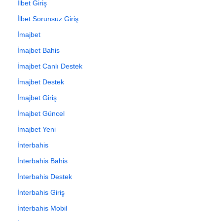
İlbet Giriş
İlbet Sorunsuz Giriş
İmajbet
İmajbet Bahis
İmajbet Canlı Destek
İmajbet Destek
İmajbet Giriş
İmajbet Güncel
İmajbet Yeni
İnterbahis
İnterbahis Bahis
İnterbahis Destek
İnterbahis Giriş
İnterbahis Mobil