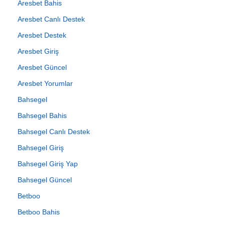
Aresbet Bahis
Aresbet Canlı Destek
Aresbet Destek
Aresbet Giriş
Aresbet Güncel
Aresbet Yorumlar
Bahsegel
Bahsegel Bahis
Bahsegel Canlı Destek
Bahsegel Giriş
Bahsegel Giriş Yap
Bahsegel Güncel
Betboo
Betboo Bahis