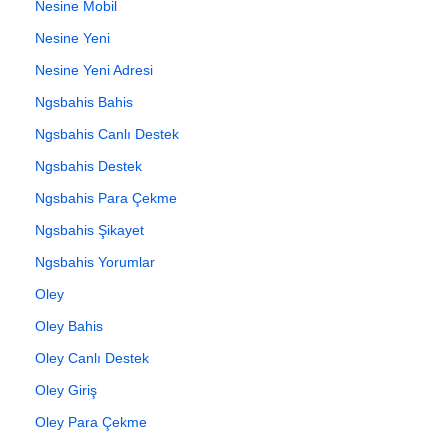
Nesine Mobil
Nesine Yeni
Nesine Yeni Adresi
Ngsbahis Bahis
Ngsbahis Canlı Destek
Ngsbahis Destek
Ngsbahis Para Çekme
Ngsbahis Şikayet
Ngsbahis Yorumlar
Oley
Oley Bahis
Oley Canlı Destek
Oley Giriş
Oley Para Çekme