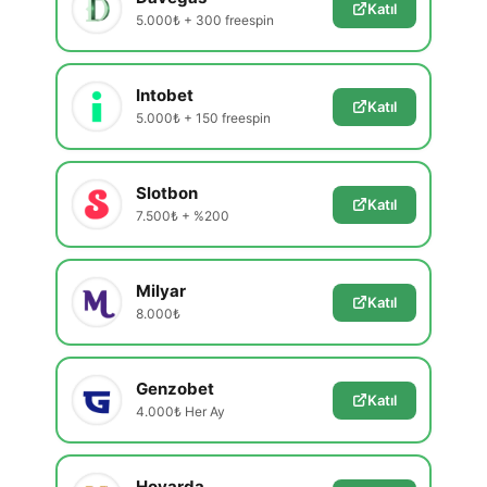
Katıl
5.000₺ + 300 freespin
Intobet
Katıl
5.000₺ + 150 freespin
Slotbon
Katıl
7.500₺ + %200
Milyar
Katıl
8.000₺
Genzobet
Katıl
4.000₺ Her Ay
Hovarda