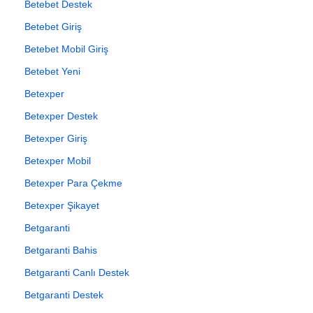
Betebet Destek
Betebet Giriş
Betebet Mobil Giriş
Betebet Yeni
Betexper
Betexper Destek
Betexper Giriş
Betexper Mobil
Betexper Para Çekme
Betexper Şikayet
Betgaranti
Betgaranti Bahis
Betgaranti Canlı Destek
Betgaranti Destek