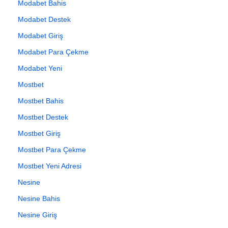
Modabet Bahis
Modabet Destek
Modabet Giriş
Modabet Para Çekme
Modabet Yeni
Mostbet
Mostbet Bahis
Mostbet Destek
Mostbet Giriş
Mostbet Para Çekme
Mostbet Yeni Adresi
Nesine
Nesine Bahis
Nesine Giriş