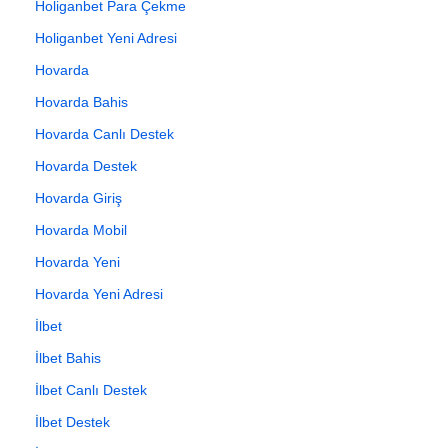
Holiganbet Para Çekme
Holiganbet Yeni Adresi
Hovarda
Hovarda Bahis
Hovarda Canlı Destek
Hovarda Destek
Hovarda Giriş
Hovarda Mobil
Hovarda Yeni
Hovarda Yeni Adresi
İlbet
İlbet Bahis
İlbet Canlı Destek
İlbet Destek