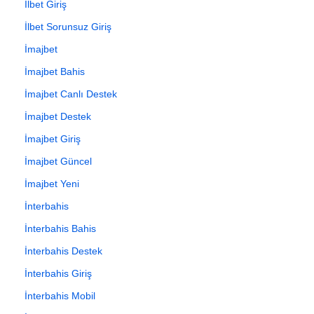
İlbet Giriş
İlbet Sorunsuz Giriş
İmajbet
İmajbet Bahis
İmajbet Canlı Destek
İmajbet Destek
İmajbet Giriş
İmajbet Güncel
İmajbet Yeni
İnterbahis
İnterbahis Bahis
İnterbahis Destek
İnterbahis Giriş
İnterbahis Mobil