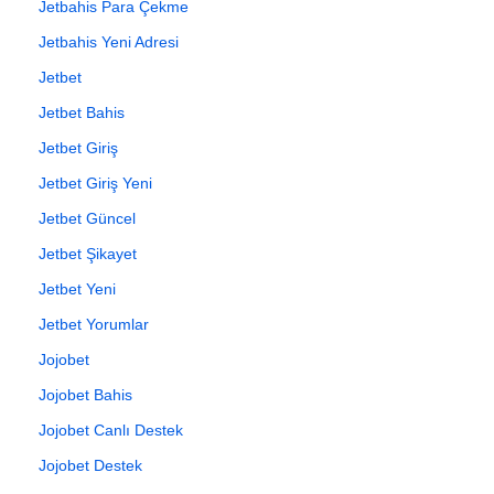
Jetbahis Para Çekme
Jetbahis Yeni Adresi
Jetbet
Jetbet Bahis
Jetbet Giriş
Jetbet Giriş Yeni
Jetbet Güncel
Jetbet Şikayet
Jetbet Yeni
Jetbet Yorumlar
Jojobet
Jojobet Bahis
Jojobet Canlı Destek
Jojobet Destek