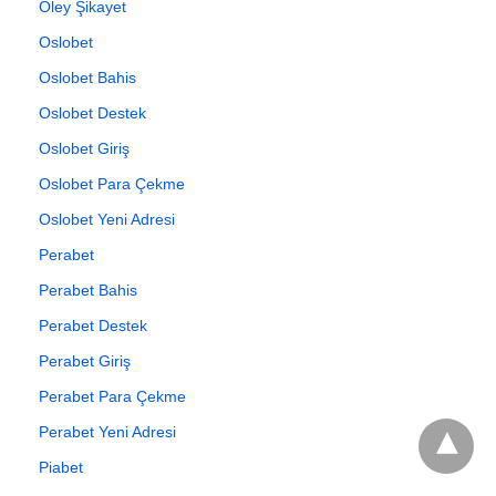
Oley Şikayet
Oslobet
Oslobet Bahis
Oslobet Destek
Oslobet Giriş
Oslobet Para Çekme
Oslobet Yeni Adresi
Perabet
Perabet Bahis
Perabet Destek
Perabet Giriş
Perabet Para Çekme
Perabet Yeni Adresi
Piabet