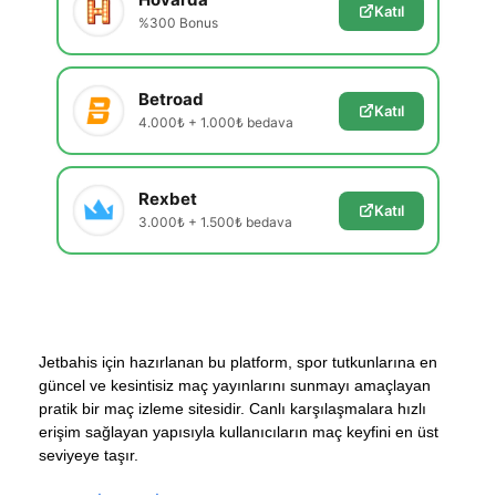
Katıl
%300 Bonus
Betroad
Katıl
4.000₺ + 1.000₺ bedava
Rexbet
Katıl
3.000₺ + 1.500₺ bedava
Jetbahis için hazırlanan bu platform, spor tutkunlarına en
güncel ve kesintisiz maç yayınlarını sunmayı amaçlayan
pratik bir maç izleme sitesidir. Canlı karşılaşmalara hızlı
erişim sağlayan yapısıyla kullanıcıların maç keyfini en üst
seviyeye taşır.