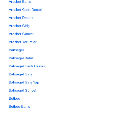
Aresbet Bahis
Aresbet Canlı Destek
Aresbet Destek
Aresbet Giriş
Aresbet Güncel
Aresbet Yorumlar
Bahsegel
Bahsegel Bahis
Bahsegel Canlı Destek
Bahsegel Giriş
Bahsegel Giriş Yap
Bahsegel Güncel
Betboo
Betboo Bahis