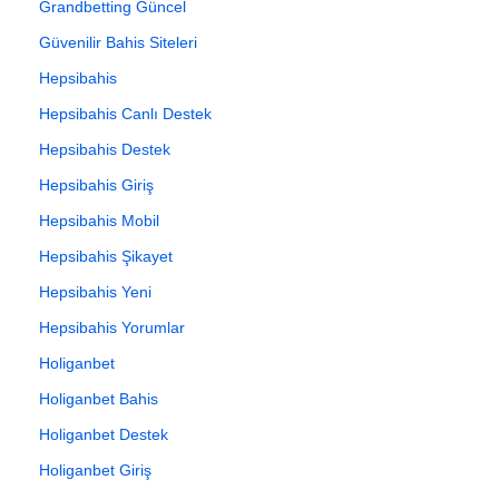
Grandbetting Güncel
Güvenilir Bahis Siteleri
Hepsibahis
Hepsibahis Canlı Destek
Hepsibahis Destek
Hepsibahis Giriş
Hepsibahis Mobil
Hepsibahis Şikayet
Hepsibahis Yeni
Hepsibahis Yorumlar
Holiganbet
Holiganbet Bahis
Holiganbet Destek
Holiganbet Giriş