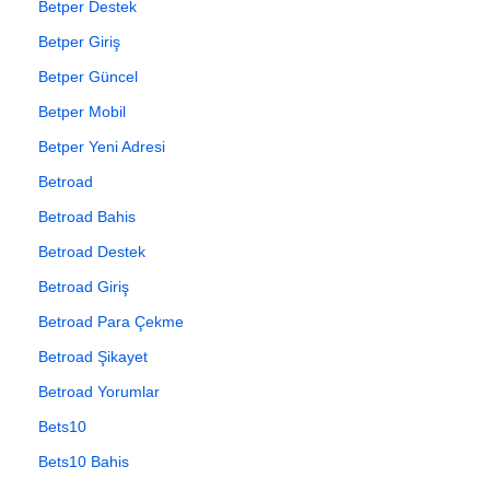
Betper Destek
Betper Giriş
Betper Güncel
Betper Mobil
Betper Yeni Adresi
Betroad
Betroad Bahis
Betroad Destek
Betroad Giriş
Betroad Para Çekme
Betroad Şikayet
Betroad Yorumlar
Bets10
Bets10 Bahis