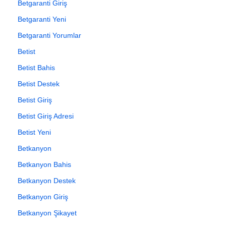
Betgaranti Giriş
Betgaranti Yeni
Betgaranti Yorumlar
Betist
Betist Bahis
Betist Destek
Betist Giriş
Betist Giriş Adresi
Betist Yeni
Betkanyon
Betkanyon Bahis
Betkanyon Destek
Betkanyon Giriş
Betkanyon Şikayet