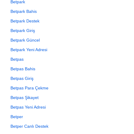
Betpark
Betpark Bahis
Betpark Destek
Betpark Giriş
Betpark Güncel
Betpark Yeni Adresi
Betpas
Betpas Bahis
Betpas Giriş
Betpas Para Çekme
Betpas Şikayet
Betpas Yeni Adresi
Betper
Betper Canlı Destek