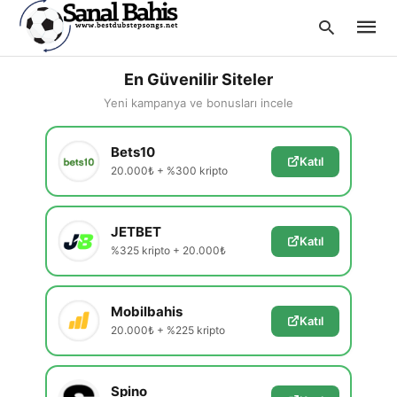
En Güvenilir Siteler
Yeni kampanya ve bonusları incele
Type
Bets10
your
Katıl
searc
20.000₺ + %300 kripto
query
and
hit
enter:
JETBET
Katıl
%325 kripto + 20.000₺
Mobilbahis
Katıl
20.000₺ + %225 kripto
Spino