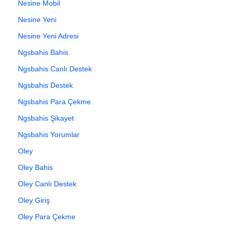
Nesine Mobil
Nesine Yeni
Nesine Yeni Adresi
Ngsbahis Bahis
Ngsbahis Canlı Destek
Ngsbahis Destek
Ngsbahis Para Çekme
Ngsbahis Şikayet
Ngsbahis Yorumlar
Oley
Oley Bahis
Oley Canlı Destek
Oley Giriş
Oley Para Çekme