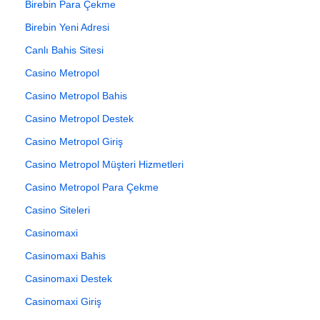
Birebin Para Çekme
Birebin Yeni Adresi
Canlı Bahis Sitesi
Casino Metropol
Casino Metropol Bahis
Casino Metropol Destek
Casino Metropol Giriş
Casino Metropol Müşteri Hizmetleri
Casino Metropol Para Çekme
Casino Siteleri
Casinomaxi
Casinomaxi Bahis
Casinomaxi Destek
Casinomaxi Giriş