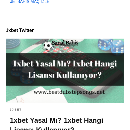
JETBAHİS MAÇ İZLE
1xbet Twitter
1XBET
1xbet Yasal Mı? 1xbet Hangi
Lisansı Kullanıyor?