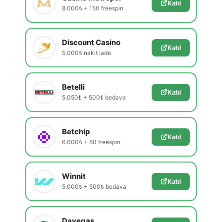
Katıl
8.000₺ + 150 freespin
Discount Casino
Katıl
5.000₺ nakit iade
Betelli
Katıl
5.050₺ + 500₺ bedava
Betchip
Katıl
6.000₺ + 80 freespin
Winnit
Katıl
5.000₺ + 500₺ bedava
Davegas