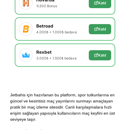
Katıl
%300 Bonus
Betroad
Katıl
4.000₺ + 1.000₺ bedava
Rexbet
Katıl
3.000₺ + 1.500₺ bedava
Jetbahis için hazırlanan bu platform, spor tutkunlarına en
güncel ve kesintisiz maç yayınlarını sunmayı amaçlayan
pratik bir maç izleme sitesidir. Canlı karşılaşmalara hızlı
erişim sağlayan yapısıyla kullanıcıların maç keyfini en üst
seviyeye taşır.