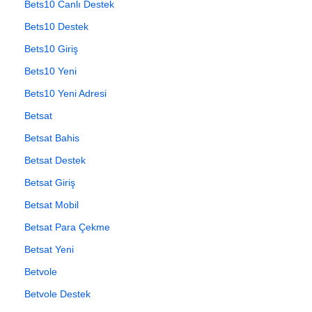
Bets10 Canlı Destek
Bets10 Destek
Bets10 Giriş
Bets10 Yeni
Bets10 Yeni Adresi
Betsat
Betsat Bahis
Betsat Destek
Betsat Giriş
Betsat Mobil
Betsat Para Çekme
Betsat Yeni
Betvole
Betvole Destek