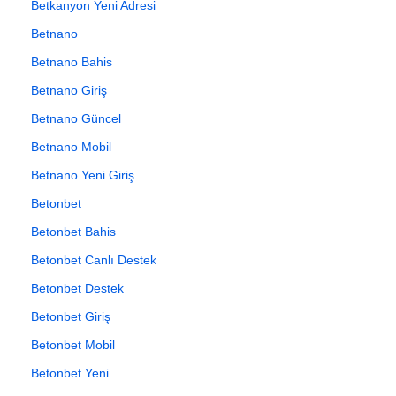
Betkanyon Yeni Adresi
Betnano
Betnano Bahis
Betnano Giriş
Betnano Güncel
Betnano Mobil
Betnano Yeni Giriş
Betonbet
Betonbet Bahis
Betonbet Canlı Destek
Betonbet Destek
Betonbet Giriş
Betonbet Mobil
Betonbet Yeni