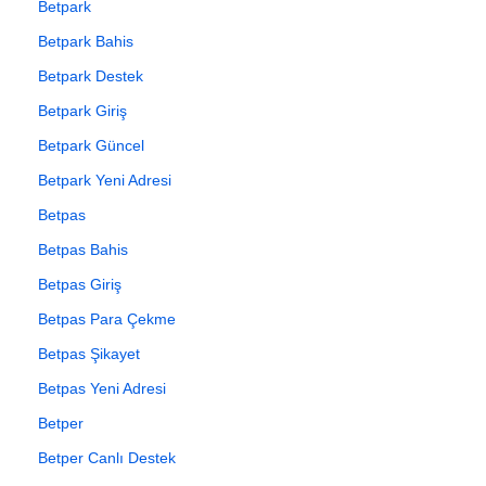
Betpark
Betpark Bahis
Betpark Destek
Betpark Giriş
Betpark Güncel
Betpark Yeni Adresi
Betpas
Betpas Bahis
Betpas Giriş
Betpas Para Çekme
Betpas Şikayet
Betpas Yeni Adresi
Betper
Betper Canlı Destek