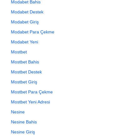
Modabet Bahis
Modabet Destek
Modabet Giriş
Modabet Para Çekme
Modabet Yeni
Mostbet
Mostbet Bahis
Mostbet Destek
Mostbet Giriş
Mostbet Para Çekme
Mostbet Yeni Adresi
Nesine
Nesine Bahis
Nesine Giriş