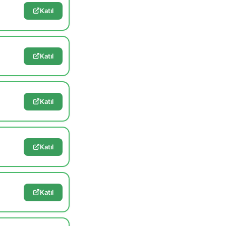
Katıl
Katıl
Katıl
Katıl
Katıl