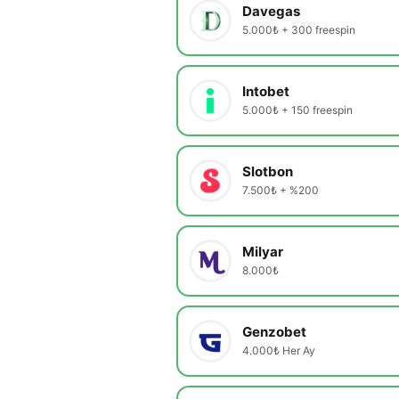
Davegas
5.000₺ + 300 freespin
Intobet
5.000₺ + 150 freespin
Slotbon
7.500₺ + %200
Milyar
8.000₺
Genzobet
4.000₺ Her Ay