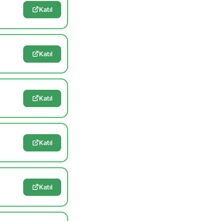
Katıl
Katıl
Katıl
Katıl
Katıl