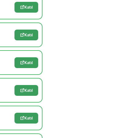
Katıl
Katıl
Katıl
Katıl
Katıl