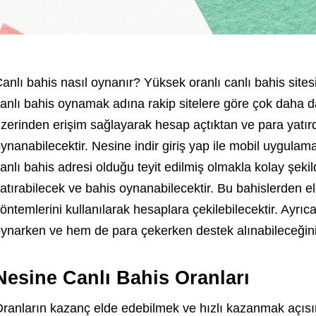
anlı bahis nasıl oynanır? Yüksek oranlı canlı bahis sit
anlı bahis oynamak adına rakip sitelere göre çok daha da 
zerinden erişim sağlayarak hesap açtıktan ve para yatırd
ynanabilecektir. Nesine indir giriş yap ile mobil uygulam
anlı bahis adresi olduğu teyit edilmiş olmakla kolay şeki
atırabilecek ve bahis oynanabilecektir. Bu bahislerden 
öntemlerini kullanılarak hesaplara çekilebilecektir. Ayrı
ynarken ve hem de para çekerken destek alınabileceğin
Nesine Canlı Bahis Oranları
ranların kazanç elde edebilmek ve hızlı kazanmak açısı