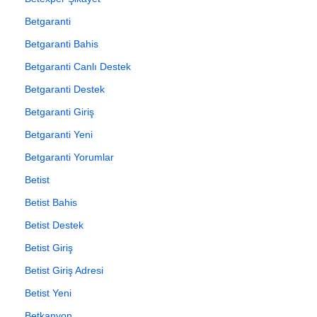
Betgaranti
Betgaranti Bahis
Betgaranti Canlı Destek
Betgaranti Destek
Betgaranti Giriş
Betgaranti Yeni
Betgaranti Yorumlar
Betist
Betist Bahis
Betist Destek
Betist Giriş
Betist Giriş Adresi
Betist Yeni
Betkanyon