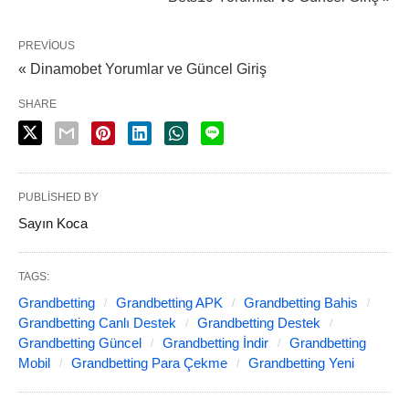
PREVIOUS
« Dinamobet Yorumlar ve Güncel Giriş
SHARE
PUBLISHED BY
Sayın Koca
TAGS:
Grandbetting
Grandbetting APK
Grandbetting Bahis
Grandbetting Canlı Destek
Grandbetting Destek
Grandbetting Güncel
Grandbetting İndir
Grandbetting
Mobil
Grandbetting Para Çekme
Grandbetting Yeni