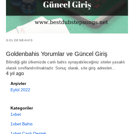
GOLDENBAHIS
Goldenbahis Yorumlar ve Güncel Giriş
Bilindiği gibi ülkemizde canlı bahis oynayabileceğiniz siteler yasaklı
olarak sınıflandırılmaktadır. Sonuç olarak, site giriş adresleri…
4 yıl ago
Arşivler
Eylül 2022
Kategoriler
1xbet
1xbet Bahis
1xbet Canlı Destek