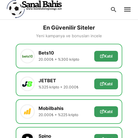
En Güvenilir Siteler
Yeni kampanya ve bonusları incele
Type
Bets10
your
Katıl
searc
20.000₺ + %300 kripto
query
and
hit
enter:
JETBET
Katıl
%325 kripto + 20.000₺
Mobilbahis
Katıl
20.000₺ + %225 kripto
Spino