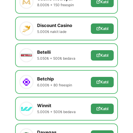
Katıl
8.000₺ + 150 freespin
Discount Casino
Katıl
5.000₺ nakit iade
Betelli
Katıl
5.050₺ + 500₺ bedava
Betchip
Katıl
6.000₺ + 80 freespin
Winnit
Katıl
5.000₺ + 500₺ bedava
Davegas