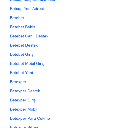
Betcup Yeni Adresi
Betebet
Betebet Bahis
Betebet Canlı Destek
Betebet Destek
Betebet Giriş
Betebet Mobil Giriş
Betebet Yeni
Betexper
Betexper Destek
Betexper Giriş
Betexper Mobil
Betexper Para Çekme
Betexper Şikayet