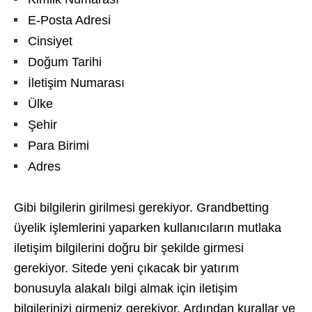
E-Posta Adresi
Cinsiyet
Doğum Tarihi
İletişim Numarası
Ülke
Şehir
Para Birimi
Adres
Gibi bilgilerin girilmesi gerekiyor. Grandbetting
üyelik işlemlerini yaparken kullanıcıların mutlaka
iletişim bilgilerini doğru bir şekilde girmesi
gerekiyor. Sitede yeni çıkacak bir yatırım
bonusuyla alakalı bilgi almak için iletişim
bilgilerinizi girmeniz gerekiyor. Ardından kurallar ve