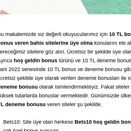
u makalemizde siz değerli okuyucularımız için
10 TL bo
onus veren bahis sitelerine üye olma
konularını ele a
ereceğimiz sitelere göz atın. Ücretsiz bir şekilde üye ol
Ayrıca
hoş geldin bonus
türünü ve 10 TL deneme bonus
ani 2022 senesinde 10 TL bonus ve deneme bonusu gibi
cretsiz şekilde üye olarak verilen deneme bonusları ile si
deneme bonusu
olarak isimlendirmekteyiz. Fakat sitele
üksek tutarlarda bonuslar vermektedir. Günümüzde ülke
TL deneme bonusu
veren siteler şu şekilde.
Bets10: Site üye olan herkese
Bets10 hoş geldin bo
çok özel bonus sunuyor.