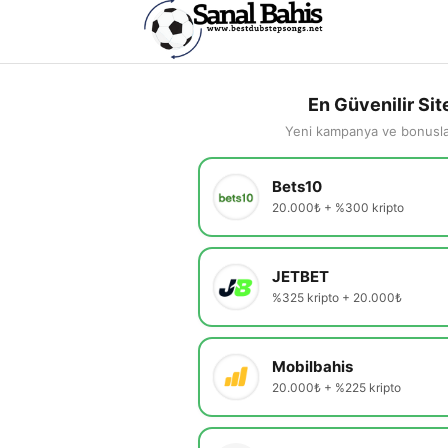
En Güvenilir Sit
Yeni kampanya ve bonuslar
Bets10
20.000₺ + %300 kripto
JETBET
%325 kripto + 20.000₺
Mobilbahis
20.000₺ + %225 kripto