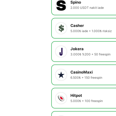
Spino
2.000 USDT nakit iade
Casher
5.000₺ iade + 1.000₺ risksiz
Jokera
3.000₺ %200 + 50 freespin
CasinoMaxi
6.500₺ + 150 freespin
Hitpot
5.000₺ + 100 freespin