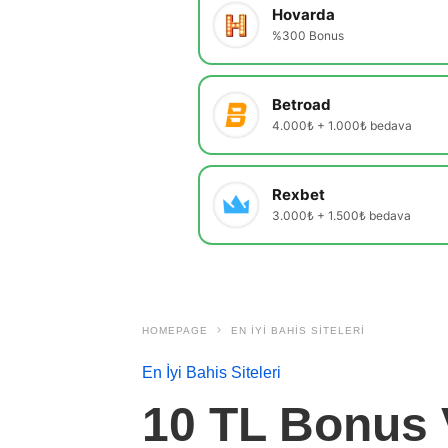
Hovarda
%300 Bonus
Betroad
4.000₺ + 1.000₺ bedava
Rexbet
3.000₺ + 1.500₺ bedava
HOMEPAGE
EN İYI BAHIS SITELERI
En İyi Bahis Siteleri
10 TL Bonus 